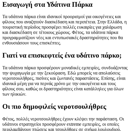
Εισαγωγή στα Υδάτινα Πάρκα
Τα υδάτινα πάρκα είναι ιδανικοί προορισμοί για οικογένειες και
φίλους που αναζητούν διασκέδαση και περιπέτεια. Στην Ελλάδα, η
τουριστική περίοδος προσφέρει πολλές ευκαιρίες για χαλάρωση
και διασκέδαση σε τέτοιους χώρους. Φέτος, τα υδάτινα πάρκα
προγραμματίζουν νέες και εντυπωσιακές δραστηριότητες που θα
ενθουσιάσουν τους επισκέπτες.
Γιατί να επισκεφτείς ένα υδάτινο πάρκο;
Τα υδάτινα πάρκα προσφέρουν μοναδικές εμπειρίες, συνδυάζοντας
την ψυχαγωγία με την ξεκούραση. Εδώ μπορείς να απολαύσεις
νεροτσουλήθρες, πισίνες και ζωντανές παραστάσεις. Επίσης, είναι
ιδανικά μέρη για να περνάς χρόνο με την οικογένεια και τους
φίλους σου, καθώς οι δραστηριότητες είναι κατάλληλες για όλων
των ηλικιών.
Οι πιο δημοφιλείς νεροτσουλήθρες
Φέτος, πολλές νεροτσουλήθρες έχουν κλέψει την παράσταση. Οι
υδάτινοι στρατηγείοι προσφέρουν extreme εμπειρίες, οι οποίες
περιλαμβάνουν πτώσεις και τσουλήθρες σε σχήμα λουλουδιού,