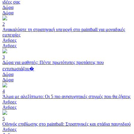
ιδέες σας
Δώρα
Δώρα
2
Ανακαλύψτε τη στρατηγική υπεροχή στο paintball για μοναδικές
εμπειρίες
Ανδρες
Ανδρες
3
Δώρα για μαθητές: Πέντε πρωτότυπες προτάσεις που
εντυπωσιάζου�
Δώρα
Δώρα
4
Άλμα με αλεξίπτωτο: Οι 5 πιο ανησυχητικές στιγμές που θα ζήσεις
Ανδρες
Ανδρες
5
Οδηγός επιβίωσης στο paintball: Στρατηγικές και στάδια παιχνιδιού
Ανδρες