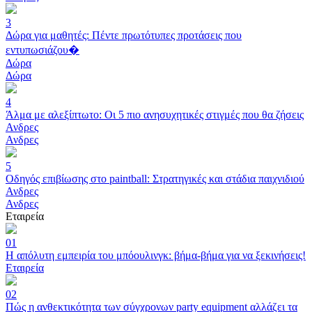
3
Δώρα για μαθητές: Πέντε πρωτότυπες προτάσεις που
εντυπωσιάζου�
Δώρα
Δώρα
4
Άλμα με αλεξίπτωτο: Οι 5 πιο ανησυχητικές στιγμές που θα ζήσεις
Ανδρες
Ανδρες
5
Οδηγός επιβίωσης στο paintball: Στρατηγικές και στάδια παιχνιδιού
Ανδρες
Ανδρες
Εταιρεία
01
Η απόλυτη εμπειρία του μπόουλινγκ: βήμα-βήμα για να ξεκινήσεις!
Εταιρεία
02
Πώς η ανθεκτικότητα των σύγχρονων party equipment αλλάζει τα