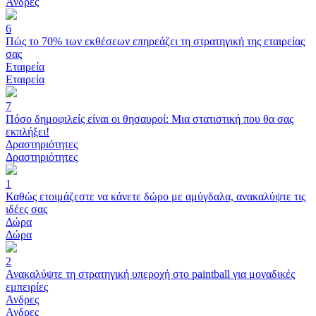
Ανδρες
6
Πώς το 70% των εκθέσεων επηρεάζει τη στρατηγική της εταιρείας
σας
Εταιρεία
Εταιρεία
7
Πόσο δημοφιλείς είναι οι θησαυροί: Μια στατιστική που θα σας
εκπλήξει!
Δραστηριότητες
Δραστηριότητες
1
Καθώς ετοιμάζεστε να κάνετε δώρο με αμύγδαλα, ανακαλύψτε τις
ιδέες σας
Δώρα
Δώρα
2
Ανακαλύψτε τη στρατηγική υπεροχή στο paintball για μοναδικές
εμπειρίες
Ανδρες
Ανδρες