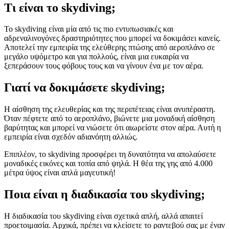
Τι είναι το skydiving;
Το skydiving είναι μία από τις πιο εντυπωσιακές και
αδρεναλινογόνες δραστηριότητες που μπορεί να δοκιμάσει κανείς.
Αποτελεί την εμπειρία της ελεύθερης πτώσης από αεροπλάνο σε
μεγάλο υψόμετρο και για πολλούς, είναι μια ευκαιρία να
ξεπεράσουν τους φόβους τους και να γίνουν ένα με τον αέρα.
Γιατί να δοκιμάσετε skydiving;
Η αίσθηση της ελευθερίας και της περιπέτειας είναι ανυπέραστη.
Όταν πέφτετε από το αεροπλάνο, βιώνετε μια μοναδική αίσθηση
βαρύτητας και μπορεί να νιώσετε ότι αιωρείστε στον αέρα. Αυτή η
εμπειρία είναι σχεδόν αδιανόητη αλλιώς.
Επιπλέον, το skydiving προσφέρει τη δυνατότητα να απολαύσετε
μοναδικές εικόνες και τοπία από ψηλά. Η θέα της γης από 4.000
μέτρα ύψος είναι απλά μαγευτική!
Ποια είναι η διαδικασία του skydiving;
Η διαδικασία του skydiving είναι σχετικά απλή, αλλά απαιτεί
προετοιμασία. Αρχικά, πρέπει να κλείσετε το ραντεβού σας με έναν