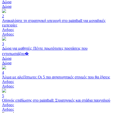
Δώρα
Δώρα
2
Ανακαλύψτε τη στρατηγική υπεροχή στο paintball για μοναδικές
εμπειρίες
Ανδρες
Ανδρες
3
Δώρα για μαθητές: Πέντε πρωτότυπες προτάσεις που
εντυπωσιάζου�
Δώρα
Δώρα
4
Άλμα με αλεξίπτωτο: Οι 5 πιο ανησυχητικές στιγμές που θα ζήσεις
Ανδρες
Ανδρες
5
Οδηγός επιβίωσης στο paintball: Στρατηγικές και στάδια παιχνιδιού
Ανδρες
Ανδρες