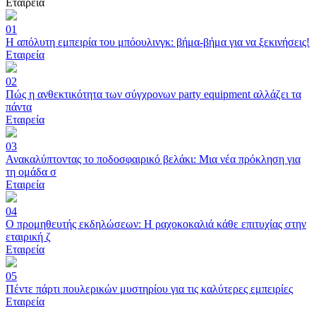
Εταιρεία
01
Η απόλυτη εμπειρία του μπόουλινγκ: βήμα-βήμα για να ξεκινήσεις!
Εταιρεία
02
Πώς η ανθεκτικότητα των σύγχρονων party equipment αλλάζει τα
πάντα
Εταιρεία
03
Ανακαλύπτοντας το ποδοσφαιρικό βελάκι: Μια νέα πρόκληση για
τη ομάδα σ
Εταιρεία
04
Ο προμηθευτής εκδηλώσεων: Η ραχοκοκαλιά κάθε επιτυχίας στην
εταιρική ζ
Εταιρεία
05
Πέντε πάρτι πουλερικών μυστηρίου για τις καλύτερες εμπειρίες
Εταιρεία