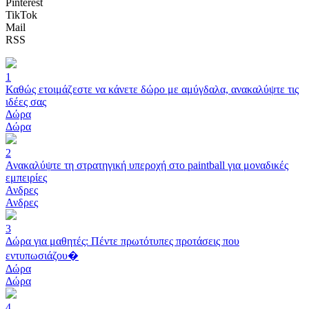
Pinterest
TikTok
Mail
RSS
1
Καθώς ετοιμάζεστε να κάνετε δώρο με αμύγδαλα, ανακαλύψτε τις
ιδέες σας
Δώρα
Δώρα
2
Ανακαλύψτε τη στρατηγική υπεροχή στο paintball για μοναδικές
εμπειρίες
Ανδρες
Ανδρες
3
Δώρα για μαθητές: Πέντε πρωτότυπες προτάσεις που
εντυπωσιάζου�
Δώρα
Δώρα
4