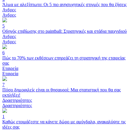
Άλμα με αλεξίπτωτο: Οι 5 πιο ανησυχητικές στιγμές που θα ζήσεις
Ανδρες
Ανδρες
5
Οδηγός επιβίωσης στο paintball: Στρατηγικές και στάδια παιχνιδιού
Ανδρες
Ανδρες
6
Πώς το 70% των εκθέσεων επηρεάζει τη στρατηγική της εταιρείας
σας
Εταιρεία
Εταιρεία
7
Πόσο δημοφιλείς είναι οι θησαυροί: Μια στατιστική που θα σας
εκπλήξει!
Δραστηριότητες
Δραστηριότητες
1
Καθώς ετοιμάζεστε να κάνετε δώρο με αμύγδαλα, ανακαλύψτε τις
ιδέες σας