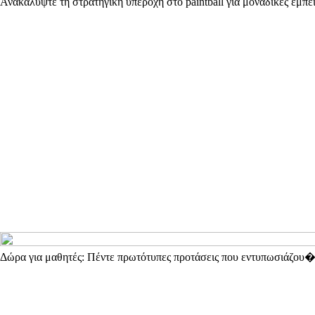
Ανακαλύψτε τη στρατηγική υπεροχή στο paintball για μοναδικές εμπει
Δώρα για μαθητές: Πέντε πρωτότυπες προτάσεις που εντυπωσιάζου