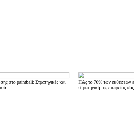
ης στο paintball: Στρατηγικές και
Πώς το 70% των εκθέσεων ε
ιού
στρατηγική της εταιρείας σας